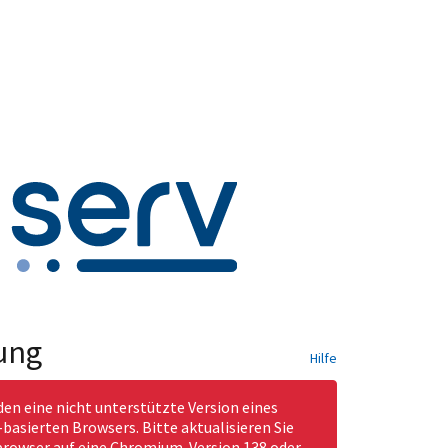
ung
Hilfe
den eine nicht unterstützte Version eines
asierten Browsers. Bitte aktualisieren Sie
rowser auf eine Chromium-Version 138 oder